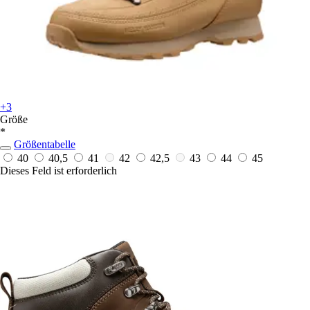
+3
Größe
*
Größentabelle
40
40,5
41
42
42,5
43
44
45
Dieses Feld ist erforderlich