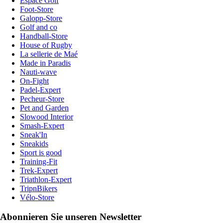
Espace Golf
Foot-Store
Galopp-Store
Golf and co
Handball-Store
House of Rugby
La sellerie de Maé
Made in Paradis
Nauti-wave
On-Fight
Padel-Expert
Pecheur-Store
Pet and Garden
Slowood Interior
Smash-Expert
Sneak'In
Sneakids
Sport is good
Training-Fit
Trek-Expert
Triathlon-Expert
TripnBikers
Vélo-Store
Abonnieren Sie unseren Newsletter