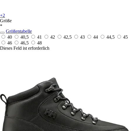
+2
Größe
*
Größentabelle
40
40,5
41
42
42,5
43
44
44,5
45
46
46,5
48
Dieses Feld ist erforderlich