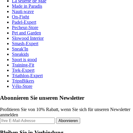
La sellerie de Maé
Made in Paradis
Nauti-wave
On-Fight
Padel-Expert
Pecheur-Store
Pet and Garden
Slowood Interior
Smash-Expert
Sneak'In
Sneakids
Sport is good
Training-Fit
Trek-Expert
Triathlon-Expert
TripnBikers
Vélo-Store
Abonnieren Sie unseren Newsletter
Profitieren Sie von 10% Rabatt, wenn Sie sich für unseren Newsletter
anmelden
Abonnieren
Bleiben Sie in Verbindung