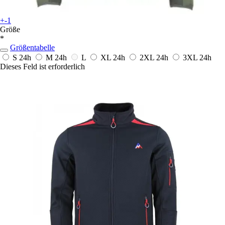
+-1
Größe
*
Größentabelle
S
24h
M
24h
L
XL
24h
2XL
24h
3XL
24h
Dieses Feld ist erforderlich