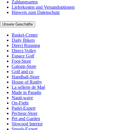
Zahlungsarten
Lieferkosten und Versandoptionen
Hinweis zum Datenschutz
Unsere Geschäfte
Basket-Center
Daily Bikers
Direct Running
Direct-Volley
Espace Golf
Foot-Store
Galopp-Store
Golf and co
Handball-Store
House of Rugby
La sellerie de Maé
Made in Paradis
Nauti-wave
On-Fight
Padel-Expert
Pecheur-Store
Pet and Garden
Slowood Interior
Smash-Expert