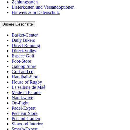
Zahlungsarten
Lieferkosten und Versandoptionen
Hinweis zum Datenschutz
Unsere Geschäfte
Basket-Center
Daily Bikers
Direct Running
Direct-Volley
Espace Golf
Foot-Store
Galopp-Store
Golf and co
Handball-Store
House of Rugby
La sellerie de Maé
Made in Paradis
Nauti-wave
On-Fight
Padel-Expert
Pecheur-Store
Pet and Garden
Slowood Interior
Smash-Expert