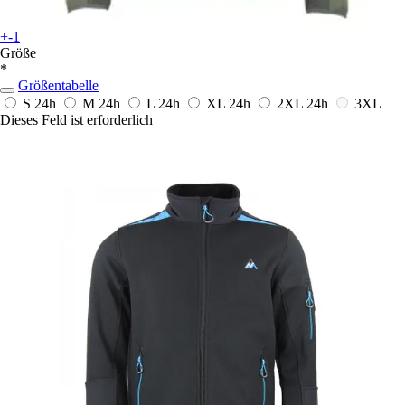
+-1
Größe
*
Größentabelle
S
24h
M
24h
L
24h
XL
24h
2XL
24h
3XL
Dieses Feld ist erforderlich