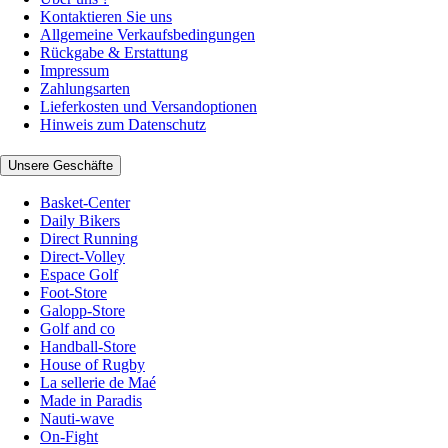
Kontaktieren Sie uns
Allgemeine Verkaufsbedingungen
Rückgabe & Erstattung
Impressum
Zahlungsarten
Lieferkosten und Versandoptionen
Hinweis zum Datenschutz
Unsere Geschäfte
Basket-Center
Daily Bikers
Direct Running
Direct-Volley
Espace Golf
Foot-Store
Galopp-Store
Golf and co
Handball-Store
House of Rugby
La sellerie de Maé
Made in Paradis
Nauti-wave
On-Fight