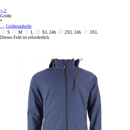
+-2
Größe
*
Größentabelle
S
M
L
XL
24h
2XL
24h
3XL
Dieses Feld ist erforderlich