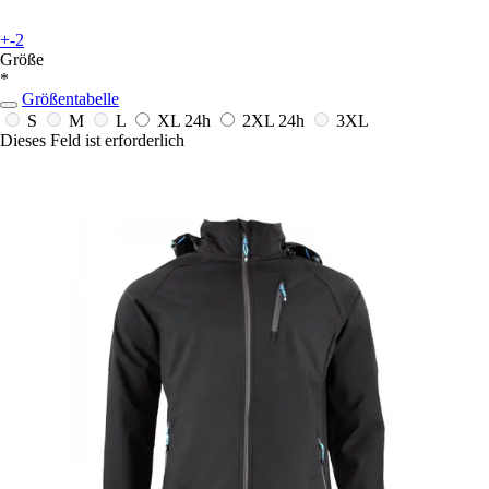
+-2
Größe
*
Größentabelle
S
M
L
XL
24h
2XL
24h
3XL
Dieses Feld ist erforderlich