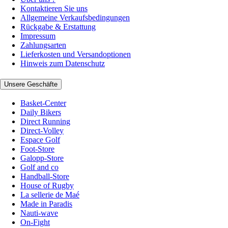
Kontaktieren Sie uns
Allgemeine Verkaufsbedingungen
Rückgabe & Erstattung
Impressum
Zahlungsarten
Lieferkosten und Versandoptionen
Hinweis zum Datenschutz
Unsere Geschäfte
Basket-Center
Daily Bikers
Direct Running
Direct-Volley
Espace Golf
Foot-Store
Galopp-Store
Golf and co
Handball-Store
House of Rugby
La sellerie de Maé
Made in Paradis
Nauti-wave
On-Fight