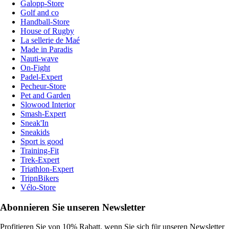
Galopp-Store
Golf and co
Handball-Store
House of Rugby
La sellerie de Maé
Made in Paradis
Nauti-wave
On-Fight
Padel-Expert
Pecheur-Store
Pet and Garden
Slowood Interior
Smash-Expert
Sneak'In
Sneakids
Sport is good
Training-Fit
Trek-Expert
Triathlon-Expert
TripnBikers
Vélo-Store
Abonnieren Sie unseren Newsletter
Profitieren Sie von 10% Rabatt, wenn Sie sich für unseren Newsletter