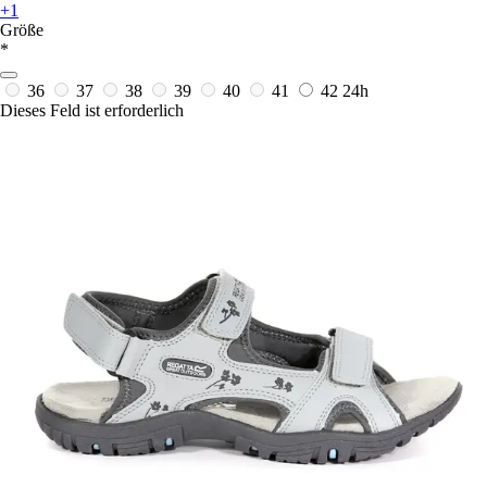
+1
Größe
*
36
37
38
39
40
41
42
24h
Dieses Feld ist erforderlich