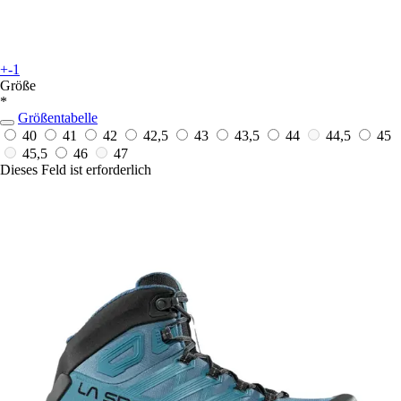
+-1
Größe
*
Größentabelle
40
41
42
42,5
43
43,5
44
44,5
45
45,5
46
47
Dieses Feld ist erforderlich