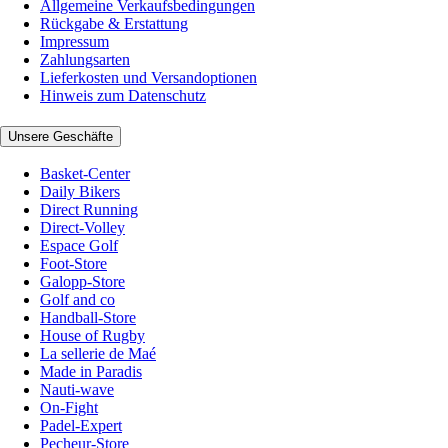
Allgemeine Verkaufsbedingungen
Rückgabe & Erstattung
Impressum
Zahlungsarten
Lieferkosten und Versandoptionen
Hinweis zum Datenschutz
Unsere Geschäfte
Basket-Center
Daily Bikers
Direct Running
Direct-Volley
Espace Golf
Foot-Store
Galopp-Store
Golf and co
Handball-Store
House of Rugby
La sellerie de Maé
Made in Paradis
Nauti-wave
On-Fight
Padel-Expert
Pecheur-Store