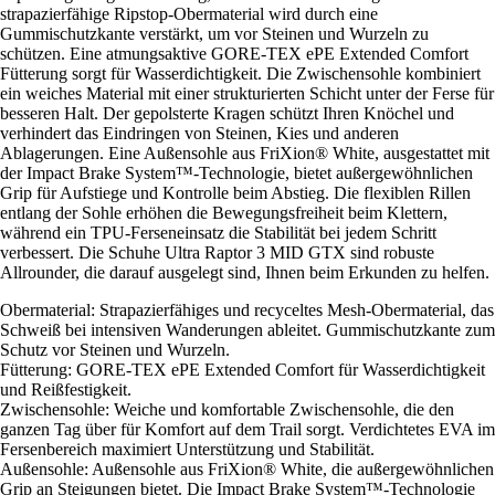
strapazierfähige Ripstop-Obermaterial wird durch eine
Gummischutzkante verstärkt, um vor Steinen und Wurzeln zu
schützen. Eine atmungsaktive GORE-TEX ePE Extended Comfort
Fütterung sorgt für Wasserdichtigkeit. Die Zwischensohle kombiniert
ein weiches Material mit einer strukturierten Schicht unter der Ferse für
besseren Halt. Der gepolsterte Kragen schützt Ihren Knöchel und
verhindert das Eindringen von Steinen, Kies und anderen
Ablagerungen. Eine Außensohle aus FriXion® White, ausgestattet mit
der Impact Brake System™-Technologie, bietet außergewöhnlichen
Grip für Aufstiege und Kontrolle beim Abstieg. Die flexiblen Rillen
entlang der Sohle erhöhen die Bewegungsfreiheit beim Klettern,
während ein TPU-Ferseneinsatz die Stabilität bei jedem Schritt
verbessert. Die Schuhe Ultra Raptor 3 MID GTX sind robuste
Allrounder, die darauf ausgelegt sind, Ihnen beim Erkunden zu helfen.
Obermaterial: Strapazierfähiges und recyceltes Mesh-Obermaterial, das
Schweiß bei intensiven Wanderungen ableitet. Gummischutzkante zum
Schutz vor Steinen und Wurzeln.
Fütterung: GORE-TEX ePE Extended Comfort für Wasserdichtigkeit
und Reißfestigkeit.
Zwischensohle: Weiche und komfortable Zwischensohle, die den
ganzen Tag über für Komfort auf dem Trail sorgt. Verdichtetes EVA im
Fersenbereich maximiert Unterstützung und Stabilität.
Außensohle: Außensohle aus FriXion® White, die außergewöhnlichen
Grip an Steigungen bietet. Die Impact Brake System™-Technologie