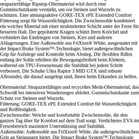
strapazierfähige Ripstop-Obermaterial wird durch eine
Gummischutzkante verstärkt, um vor Steinen und Wurzeln zu
schützen. Eine atmungsaktive GORE-TEX ePE Extended Comfort
Fütterung sorgt für Wasserdichtigkeit. Die Zwischensohle kombiniert
ein weiches Material mit einer strukturierten Schicht unter der Ferse für
besseren Halt. Der gepolsterte Kragen schützt Ihren Knöchel und
verhindert das Eindringen von Steinen, Kies und anderen
Ablagerungen. Eine Außensohle aus FriXion® White, ausgestattet mit
der Impact Brake System™-Technologie, bietet außergewöhnlichen
Grip für Aufstiege und Kontrolle beim Abstieg. Die flexiblen Rillen
entlang der Sohle erhöhen die Bewegungsfreiheit beim Klettern,
während ein TPU-Ferseneinsatz die Stabilität bei jedem Schritt
verbessert. Die Schuhe Ultra Raptor 3 MID GTX sind robuste
Allrounder, die darauf ausgelegt sind, Ihnen beim Erkunden zu helfen.
Obermaterial: Strapazierfähiges und recyceltes Mesh-Obermaterial, das
Schweiß bei intensiven Wanderungen ableitet. Gummischutzkante zum
Schutz vor Steinen und Wurzeln.
Fütterung: GORE-TEX ePE Extended Comfort für Wasserdichtigkeit
und Reißfestigkeit.
Zwischensohle: Weiche und komfortable Zwischensohle, die den
ganzen Tag über für Komfort auf dem Trail sorgt. Verdichtetes EVA im
Fersenbereich maximiert Unterstützung und Stabilität.
Außensohle: Außensohle aus FriXion® White, die außergewöhnlichen
Grip an Steigungen bietet. Die Impact Brake System™-Technologie