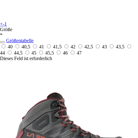
+-1
Größe
*
Größentabelle
40
40,5
41
41,5
42
42,5
43
43,5
44
44,5
45
45,5
46
47
Dieses Feld ist erforderlich